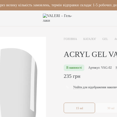
рез велику кількість замовлень, термін відправки складає 1-5 робочих дн
ГОЛОВНА
КАТАЛОГ
GEL
A
ACRYL GEL VA
В наявності
Артикул: VAG-02
235 грн
Увійти
для відображення накопи
%
15 ml
30 ml