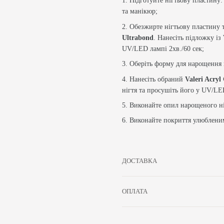
1. Підготуйте нігтьову пластину:
та манікюр;
2. Обезжирте нігтьову пластину 
Ultrabond
. Нанесіть підложку із
UV/LED лампі 2хв./60 сек;
3. Оберіть форму для нарощення п
4. Нанесіть обраний
Valeri Acryl
нігтя та просушіть його у UV/LED
5. Виконайте опил нарощеного ні
6. Виконайте покриття улюблен
ДОСТАВКА
ОПЛАТА