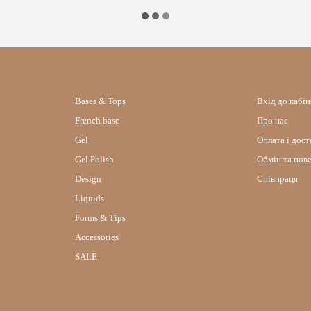
Bases & Tops
Вхід до кабі
French base
Про нас
Gel
Оплата і дост
Gel Polish
Обмін та пов
Design
Співпраця
Liquids
Forms & Tips
Accessories
SALE