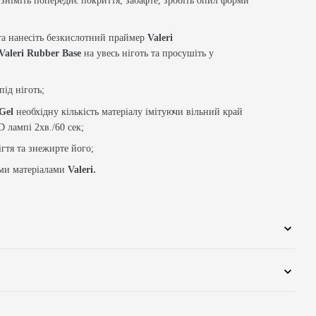
 зніміть попереднє покриття, забафте, зробіть опил форми
та нанесіть безкислотний праймер
Valeri
Valeri Rubber Base
на увесь ніготь та просушіть у
ід ніготь;
 Gel
необхідну кількість матеріалу імітуючи вільний край
 лампі 2хв./60 сек;
гтя та знежирте його;
ими матеріалами
Valeri.