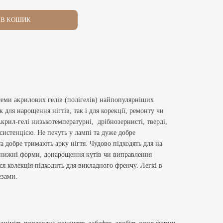
В КОШИК
 семи акрилових гелів (полігелів) найпопулярніших
к для нарощення нігтів, так і для корекції, ремонту чи
крил-гелі низькотемпературні, дрібнозернисті, тверді,
нсистенцією. Не печуть у лампі та дуже добре
та добре тримають арку нігтя. Чудово підходять для на
а нижні форми, донарощення кутів чи виправлення
ся колекція підходить для викладного френчу. Легкі в
езами.