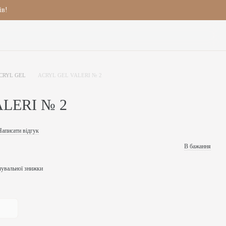
ів!
CRYL GEL
ACRYL GEL VALERI № 2
LERI № 2
Написати відгук
В бажання
чувальної знижки