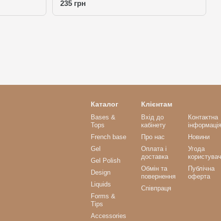
235 грн
Каталог
Клієнтам
Bases &
Вхід до
Контактна
Tops
кабінету
інформаці
French base
Про нас
Новини
Gel
Оплата і
Угода
доставка
користува
Gel Polish
Обмін та
Публічна
Design
повернення
оферта
Liquids
Співпраця
Forms &
Tips
Accessories