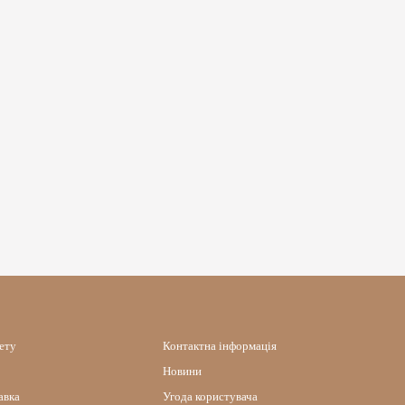
нету
Контактна інформація
Новини
авка
Угода користувача