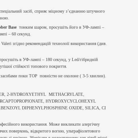
спеціальний засіб, сприяє міцному з’єднанню штучного
иною.
bber Base
тонким шаром, просушіть його в УФ-лампі –
ампі – 60 секунд.
Valeri згідно рекомендацій технолоії використання (див.
просушіть в УФ-лампі – 180 секунд, у Led/гібридній
утішої стійкості топового покриття.
 засобами поки ТОР повністю не охолоне ( 3-5 хвилин).
ER, 2-HYDROXYETHYL METHACRYLATE,
ERCAPTOPROPIONATE, HYDROXYCYCLOHEXYL
BENZOYL DIPHENYLPHOSPHINE OXIDE, SILICA, CI
офесійного використання. Може викликати алергічну
рячих поверхонь, відкритого вогню, ультрафіолетового
у зі шкірою. Зберігати в недоступному для дітей місці.