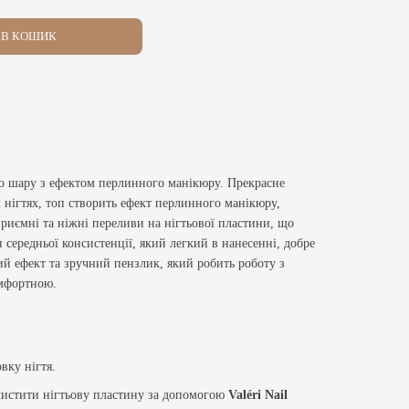
В КОШИК
го шару з ефектом перлинного манікюру. Прекрасне
 нігтях, топ створить ефект перлинного манікюру,
приємні та ніжні переливи на нігтьової пластини, що
 середньої консистенції, який легкий в нанесенні, добре
ий ефект та зручний пензлик, який робить роботу з
омфортною.
вку нігтя.
чистити нігтьову пластину за допомогою
Valéri Nail