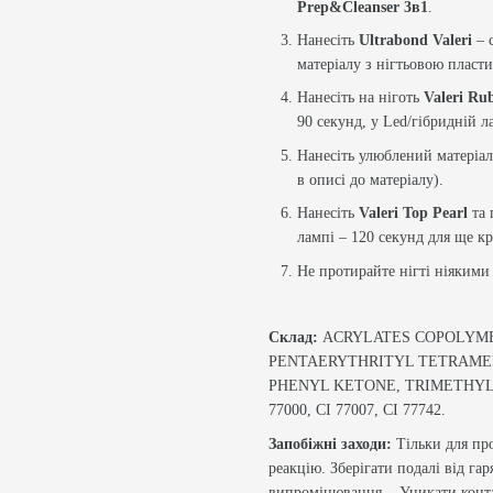
Prep&Cleanser 3в1
.
Нанесіть
Ultrabond Valeri
– 
матеріалу з нігтьовою пласт
Нанесіть на ніготь
Valeri Ru
90 секунд, у Led/гібридній л
Нанесіть улюблений матеріал 
в описі до матеріалу).
Нанесіть
Valeri Top Pearl
та 
лампі – 120 секунд для ще кр
Не протирайте нігті ніякими
Склад:
ACRYLATES COPOLYM
PENTAERYTHRITYL TETRAM
PHENYL KETONE, TRIMETHYL
77000, CI 77007, CI 77742.
Запобіжні заходи:
Тільки для пр
реакцію. Зберігати подалі від га
випромінювання. Уникати контакт