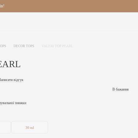
ів!
TOPS
DECOR TOPS
VALERI TOP PEARL
EARL
аписати відгук
В бажання
чувальної знижки
30 ml