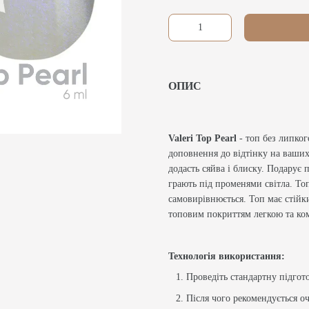
ОПИС
Valeri Top Pearl
- топ без липко
доповнення до відтінку на ваших
додасть сяйва і блиску. Подарує 
грають під променями світла. Топ
самовирівнюється. Топ має стійк
топовим покриттям легкою та к
Технологія використання:
Проведіть стандартну підгото
Після чого рекомендується о