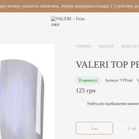
рез велику кількість замовлень, термін відправки складає 1-5 робочих дн
ГОЛОВНА
КАТАЛОГ
BASES & 
VALERI TOP P
В наявності
Артикул: VTPearl
Н
125 грн
Увійти
для відображення накопи
%
6 ml
12 ml