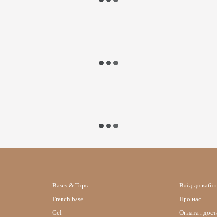
Bases & Tops
Вхід до кабі
French base
Про нас
Gel
Оплата і дост