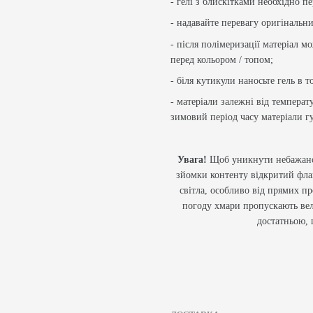
- гелі з блискітками необхідно 
- надавайте перевагу оригінальн
- після полімеризації матеріал 
перед кольором / топом;
- біля кутикули наносьте гель в 
- матеріали залежні від темпера
зимовий період часу матеріали гу
Увага!
Щоб уникнути небажаної 
зйомки контенту відкритий фла
світла, особливо від прямих п
погоду хмари пропускають вел
достатньою, 