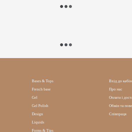
Bases & Tops
Вхід до кабі
French base
Про нас
Gel
Оплата і дост
Gel Polish
Обмін та пов
Design
Співпраця
Liquids
Forms & Tips