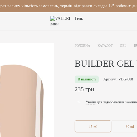
рез велику кількість замовлень, термін відправки складає 1-5 робочих дн
ГОЛОВНА
КАТАЛОГ
GEL
B
BUILDER GEL
В наявності
Артикул: VBG-008
235 грн
Увійти
для відображення накопи
%
15 ml
30 ml