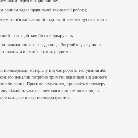
перемішати перед використанням;
им лампам задля правильної технології роботи;
може мати в'язкий липкий шар, який рекомендується зняти
тонкий шар, щоб запобігти відшарувань.
тури навколишнього середовища. Звертайте увагу що в
стішають, а в літній- стають рідшими.
полімерізації матеріалу під час роботи, тестування або
кон або пензлик потрібно тримати якнайдалі від денного
роменів сонця. Просимо зауважити, що навіть у похмуру
ику кількість ультрафіолетового випромінювання, яка є
щоб матеріал почав полімеризуватися.