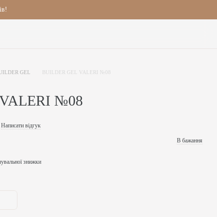
ів!
UILDER GEL
BUILDER GEL VALERI №08
 VALERI №08
Написати відгук
В бажання
чувальної знижки