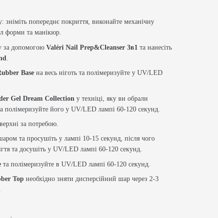
у: зніміть попереднє покриття, виконайте механічну
ил форми та манікюр.
у за допомогою
Valéri Nail Prep&Cleanser 3в1
та нанесіть
ond
.
Rubber Base
на весь ніготь та полімеризуйте у UV/LED
lder Gel Dream Collection
у техніці, яку ви обрали
а полімеризуйте його у UV/LED лампі 60-120 секунд.
верхні за потребою.
аром та просушіть у лампі 10-15 секунд, після чого
ігтя та досушіть у UV/LED лампі 60-120 секунд.
e
та полімеризуйте в UV/LED лампі 60-120 секунд.
bber Top
необхідно зняти дисперсійний шар через 2-3
.