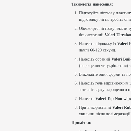
Технологія нанесення:
Підготуйте нігтьову пластин
підготовку нігтя, зробіть оп
Обезжирте нігтьову пластин
безкислотний
Valeri Ultrab
Нанесіть підложку із
Valeri 
лампі 60-120 секунд.
Нанесіть обраний
Valeri Bui
(нарощення чи укріплення) т
Виконайте опил форми та по
Нанесіть гель вирівнюючим ш
затисніть арку нарощеного н
Нанесіть
Valeri Top Non wip
При використанні
Valeri Ru
хвилини після полімеризації
Примітки: