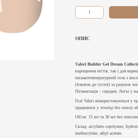
ОПИС
Valeri Builder Gel Dream Collect
нарощення нігтів, так і для коре
низькотемпературний гель з висо
(ближче до густої) за рахунок чо
Пігментація – середня. Легкі у н
Гелі Valeri використовуються у т
працювати у техніці без опилу а
Об'єм: 15 мл та 30 мл без пензли
Склад: acrylates copolymer, hydrox
methacrylate, athyl acetate.