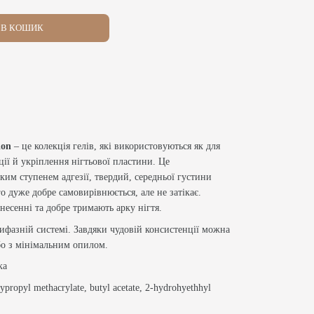
В КОШИК
ion
– це колекція гелів, які використовуються як для
кції й укріплення нігтьової пластини. Це
ким ступенем адгезії, твердий, середньої густини
го дуже добре самовирівнюється, але не затікає.
анесенні та добре тримають арку нігтя.
рифазній системі. Завдяки чудовій консистенції можна
бо з мінімальним опилом.
ка
ypropyl methacrylate, butyl acetate, 2-hydrohyethhyl