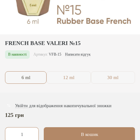
FRENCH BASE VALERI №15
В наявності
Артикул:
VFB-15
Написати відгук
6 ml
12 ml
30 ml
Увійти
для відображення накопичувальної знижки
%
125 грн
В кошик