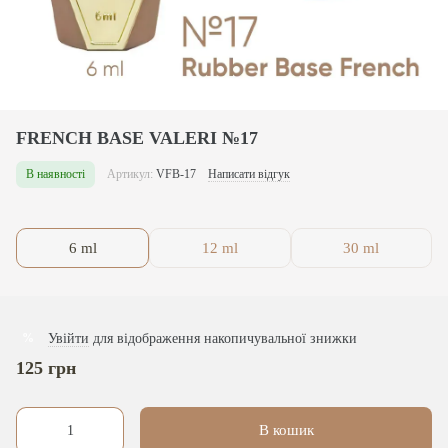
FRENCH BASE VALERI №17
В наявності
Артикул:
VFB-17
Написати відгук
6 ml
12 ml
30 ml
Увійти
для відображення накопичувальної знижки
%
125 грн
В кошик