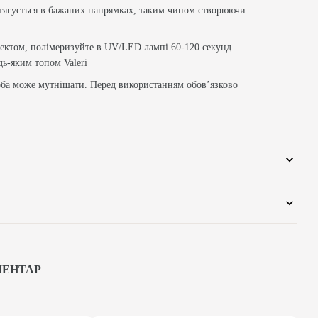
озтягується в бажаних напрямках, таким чином створюючи
фектом, полімеризуйте в UV/LED лампі 60-120 секунд.
ь-яким топом Valeri
ба може мутнішати. Перед використанням обов’язково
МЕНТАР