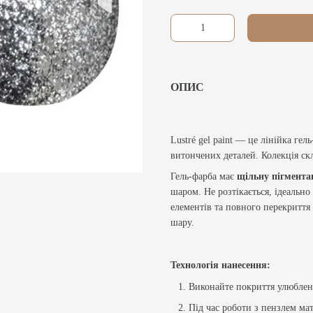
ОПИС
Lustré gel paint — це лінійка ге
витончених деталей. Колекція ск
Гель-фарба має
щільну пігмента
шаром. Не розтікається, ідеально
елементів та повного перекриття
шару.
Технологія нанесення:
Виконайте покриття улюблен
Під час роботи з пензлем мат