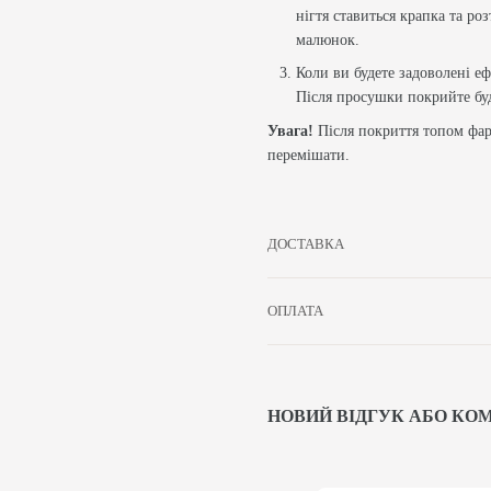
нігтя ставиться крапка та р
малюнок.
Коли ви будете задоволені е
Після просушки покрийте буд
Увага!
Після покриття топом фар
перемішати.
ДОСТАВКА
ОПЛАТА
НОВИЙ ВІДГУК АБО КО