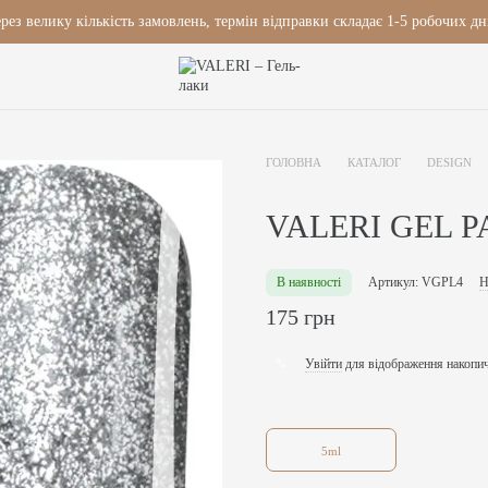
рез велику кількість замовлень, термін відправки складає 1-5 робочих дн
ГОЛОВНА
КАТАЛОГ
DESIGN
VALERI GEL P
В наявності
Артикул: VGPL4
Н
175 грн
Увійти
для відображення накопи
%
5ml