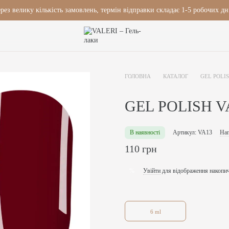
рез велику кількість замовлень, термін відправки складає 1-5 робочих дн
ГОЛОВНА
КАТАЛОГ
GEL POLI
GEL POLISH V
В наявності
Артикул: VA13
Нап
110 грн
Увійти
для відображення накопи
%
6 ml