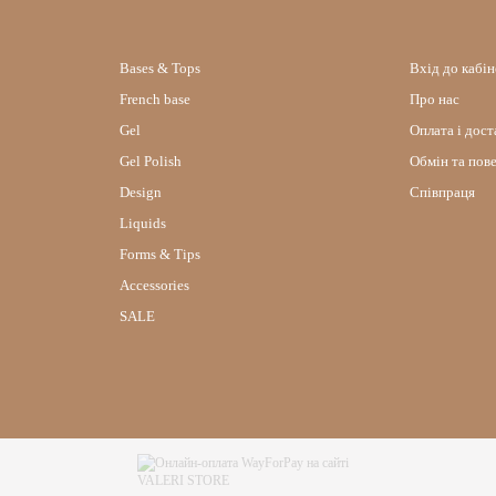
Bases & Tops
Вхід до кабі
French base
Про нас
Gel
Оплата і дост
Gel Polish
Обмін та пов
Design
Співпраця
Liquids
Forms & Tips
Accessories
SALE