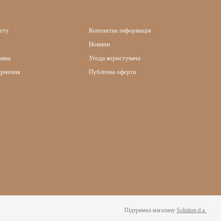
нету
Контактна інформація
Новини
авка
Угода користувача
ернення
Публічна оферта
Підтримка магазину
Solution d.a.