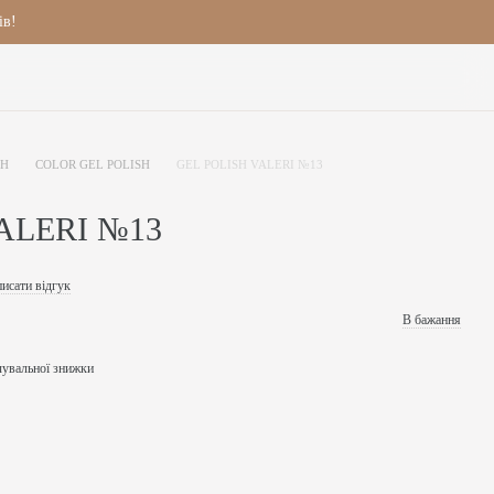
ів!
SH
COLOR GEL POLISH
GEL POLISH VALERI №13
ALERI №13
исати відгук
В бажання
чувальної знижки