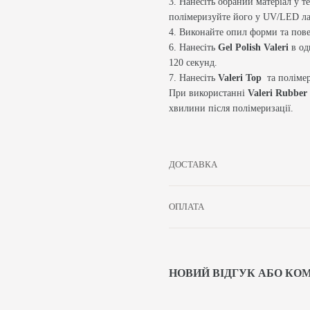
3. Нанесіть обраний матеріал у т
полімеризуйте його у UV/LED ла
4. Виконайте опил форми та пове
6. Нанесіть
Gel Polish Valeri
в од
120 секунд.
7. Нанесіть
Valeri Top
та поліме
При використанні
Valeri Rubber
хвилини після полімеризації.
ДОСТАВКА
ОПЛАТА
НОВИЙ ВІДГУК АБО КО