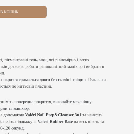
В КОШИК
кі, пігментовані гель-лаки, які рівномірно і легко
інків дозволяє робити різноманітний манікюр і вибрати в
ни.
 покриття тримається довго без сколів і тріщин. Гель-лаки
ються по нігтьовій пластині.
 зніміть попереднє покриття, виконайте механічну
форми та манікюр.
 за допомогою
Valéri Nail Prep&Cleanser 3в1
та нанесіть
Нанесіть підложку із
Valeri Rubber Base
на весь ніготь та
0-120 секунд.