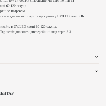
ехніці, яку ви обрали (нарощення чи укріплення) та
мпі 60-120 секунд.
рхні за потребою.
ин або два тонких шари та просушіть у UV/LED лампі 60-
ризуйте в UV/LED лампі 60-120 секунд.
 Top
необхідно зняти дисперсійний шар через 2-3
МЕНТАР