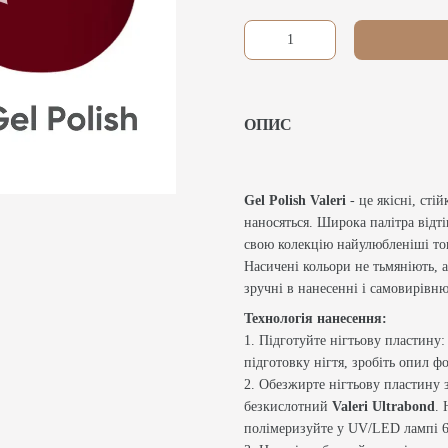
ОПИС
Gel Polish Valeri
- це якісні, стій
наносяться. Широка палітра відт
свою колекцію найулюбленіші то
Насичені кольори не тьмяніють, а
зручні в нанесенні і самовирівню
Технологія нанесення:
1. Підготуйте нігтьову пластину:
підготовку нігтя, зробіть опил 
2. Обезжирте нігтьову пластину
безкислотний
Valeri Ultrabond
. 
полімеризуйте у UV/LED лампі 6