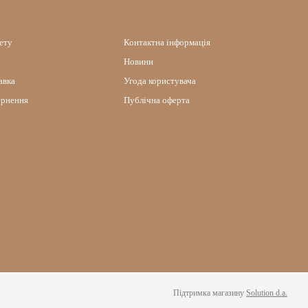
нету
Контактна інформація
Новини
авка
Угода користувача
ернення
Публічна оферта
Підтримка магазину
Solution d.a.