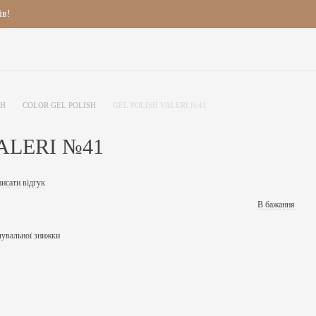
ів!
SH
COLOR GEL POLISH
GEL POLISH VALERI №41
ALERI №41
исати відгук
В бажання
чувальної знижки