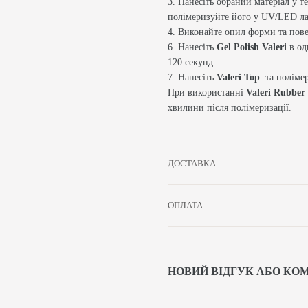
3. Нанесіть обраний матеріал у т
полімеризуйте його у UV/LED ла
4. Виконайте опил форми та пове
6. Нанесіть
Gel Polish Valeri
в од
120 секунд.
7. Нанесіть
Valeri Top
та поліме
При використанні
Valeri Rubber
хвилини після полімеризації.
ДОСТАВКА
ОПЛАТА
НОВИЙ ВІДГУК АБО КО