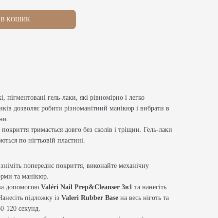
В КОШИК
кі, пігментовані гель-лаки, які рівномірно і легко
інків дозволяє робити різноманітний манікюр і вибрати в
ни.
 покриття тримається довго без сколів і тріщин. Гель-лаки
ються по нігтьовій пластині.
 зніміть попереднє покриття, виконайте механічну
форми та манікюр.
 за допомогою
Valéri Nail Prep&Cleanser 3в1
та нанесіть
Нанесіть підложку із
Valeri Rubber Base
на весь ніготь та
0-120 секунд.