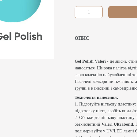
ОПИС
Gel Polish Valeri
- це якісні, стій
наносяться. Широка палітра відт
свою колекцію найулюбленіші то
Насичені кольори не тьмяніють, а
зручні в нанесенні і самовирівню
Технологія нанесення:
1. Підготуйте нігтьову пластину:
підготовку нігтя, зробіть опил 
2. Обезжирте нігтьову пластину
безкислотний
Valeri Ultrabond
. 
полімеризуйте у UV/LED лампі 6