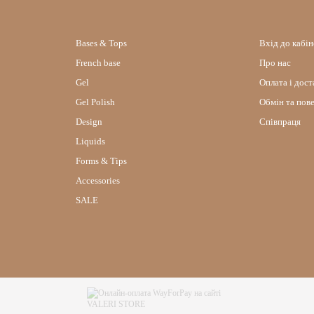
Bases & Tops
Вхід до кабі
French base
Про нас
Gel
Оплата і дост
Gel Polish
Обмін та пов
Design
Співпраця
Liquids
Forms & Tips
Accessories
SALE