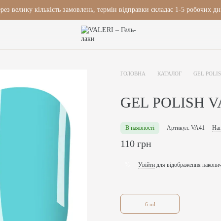
рез велику кількість замовлень, термін відправки складає 1-5 робочих дн
ГОЛОВНА
КАТАЛОГ
GEL POLI
GEL POLISH V
В наявності
Артикул: VA41
Нап
110 грн
Увійти
для відображення накопи
%
6 ml