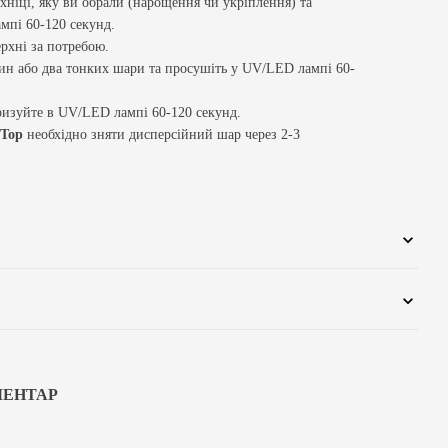
ехніці, яку ви обрали (нарощення чи укріплення) та
мпі 60-120 секунд.
рхні за потребою.
ин або два тонких шари та просушіть у UV/LED лампі 60-
ризуйте в UV/LED лампі 60-120 секунд.
 Top
необхідно зняти дисперсійний шар через 2-3
МЕНТАР