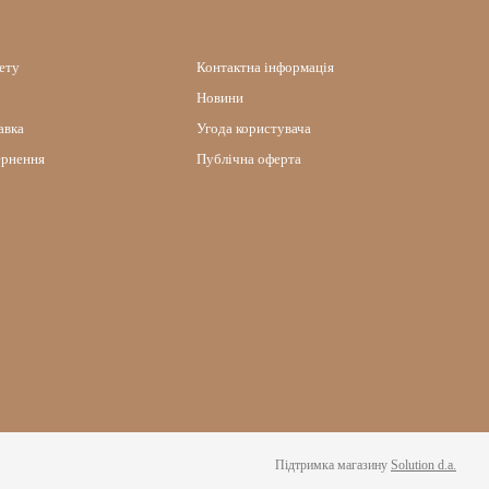
нету
Контактна інформація
Новини
авка
Угода користувача
ернення
Публічна оферта
Підтримка магазину
Solution d.a.