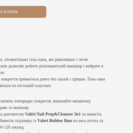
В КОШИК
кі, пігментовані гель-лаки, які рівномірно і легко
інків дозволяє робити різноманітний манікюр і вибрати в
ни.
 покриття тримається довго без сколів і тріщин. Гель-лаки
ються по нігтьовій пластині.
 зніміть попереднє покриття, виконайте механічну
форми та манікюр.
 за допомогою
Valéri Nail Prep&Cleanser 3в1
та нанесіть
Нанесіть підложку із
Valeri Rubber Base
на весь ніготь та
0-120 секунд.