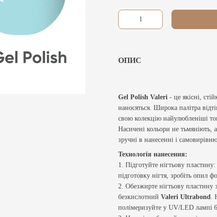
ОПИС
Gel Polish Valeri
- це якісні, стій
наносяться. Широка палітра відт
свою колекцію найулюбленіші то
Насичені кольори не тьмяніють, а
зручні в нанесенні і самовирівню
Технологія нанесення:
1. Підготуйте нігтьову пластину:
підготовку нігтя, зробіть опил 
2. Обезжирте нігтьову пластину
безкислотний
Valeri Ultrabond
. 
полімеризуйте у UV/LED лампі 6