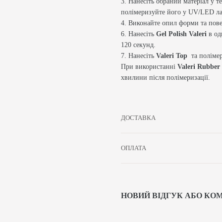
3. Нанесіть обраний матеріал у т
полімеризуйте його у UV/LED ла
4. Виконайте опил форми та пове
6. Нанесіть
Gel Polish Valeri
в од
120 секунд.
7. Нанесіть
Valeri Top
та поліме
При використанні
Valeri Rubber
хвилини після полімеризації.
ДОСТАВКА
ОПЛАТА
НОВИЙ ВІДГУК АБО КО