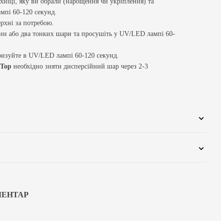
ехніці, яку ви обрали (нарощення чи укріплення) та
мпі 60-120 секунд.
рхні за потребою.
ин або два тонких шари та просушіть у UV/LED лампі 60-
ризуйте в UV/LED лампі 60-120 секунд.
 Top
необхідно зняти дисперсійний шар через 2-3
МЕНТАР