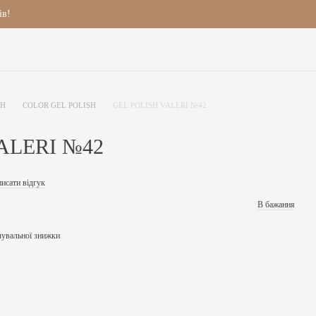
ів!
SH
COLOR GEL POLISH
GEL POLISH VALERI №42
ALERI №42
исати відгук
В бажання
чувальної знижки