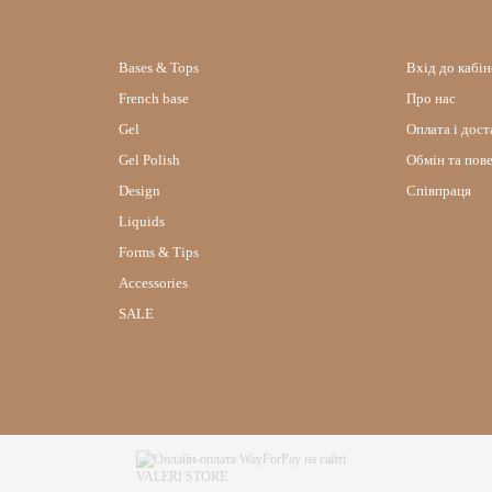
Bases & Tops
Вхід до кабі
French base
Про нас
Gel
Оплата і дост
Gel Polish
Обмін та пов
Design
Співпраця
Liquids
Forms & Tips
Accessories
SALE