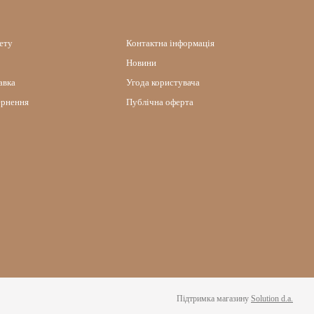
нету
Контактна інформація
Новини
авка
Угода користувача
ернення
Публічна оферта
Підтримка магазину
Solution d.a.