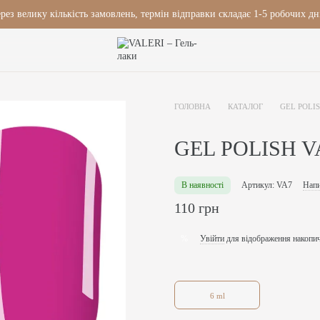
рез велику кількість замовлень, термін відправки складає 1-5 робочих дн
ГОЛОВНА
КАТАЛОГ
GEL POLI
GEL POLISH V
В наявності
Артикул: VA7
Напи
110 грн
Увійти
для відображення накопи
%
6 ml