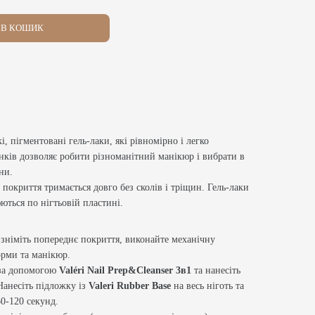
В КОШИК
кі, пігментовані гель-лаки, які рівномірно і легко
інків дозволяє робити різноманітний манікюр і вибрати в
ни.
 покриття тримається довго без сколів і тріщин. Гель-лаки
ються по нігтьовій пластині.
 зніміть попереднє покриття, виконайте механічну
форми та манікюр.
 за допомогою
Valéri Nail Prep&Cleanser 3в1
та нанесіть
Нанесіть підложку із
Valeri Rubber Base
на весь ніготь та
0-120 секунд.