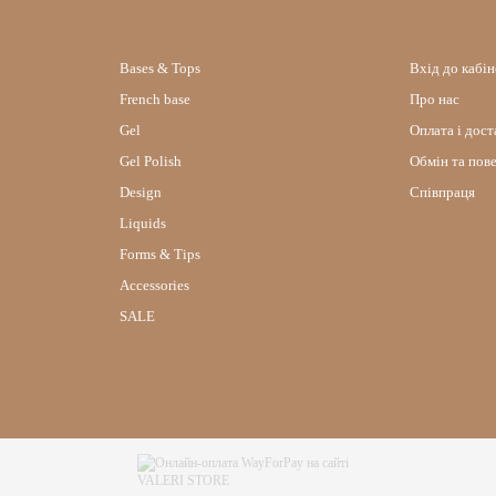
Bases & Tops
Вхід до кабі
French base
Про нас
Gel
Оплата і дост
Gel Polish
Обмін та пов
Design
Співпраця
Liquids
Forms & Tips
Accessories
SALE