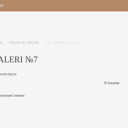
ів!
SH
COLOR GEL POLISH
GEL POLISH VALERI №7
ALERI №7
сати відгук
В бажання
чувальної знижки