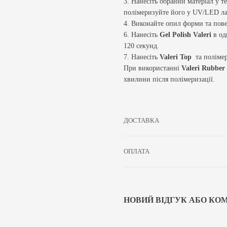
3. Нанесіть обраний матеріал у т
полімеризуйте його у UV/LED ла
4. Виконайте опил форми та пове
6. Нанесіть
Gel Polish Valeri
в од
120 секунд.
7. Нанесіть
Valeri Top
та поліме
При використанні
Valeri Rubber
хвилини після полімеризації.
ДОСТАВКА
ОПЛАТА
НОВИЙ ВІДГУК АБО КО