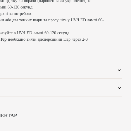
ехніці, яку ви обрали (нарощення чи укріплення) та
мпі 60-120 секунд.
рхні за потребою.
ин або два тонких шари та просушіть у UV/LED лампі 60-
ризуйте в UV/LED лампі 60-120 секунд.
 Top
необхідно зняти дисперсійний шар через 2-3
МЕНТАР