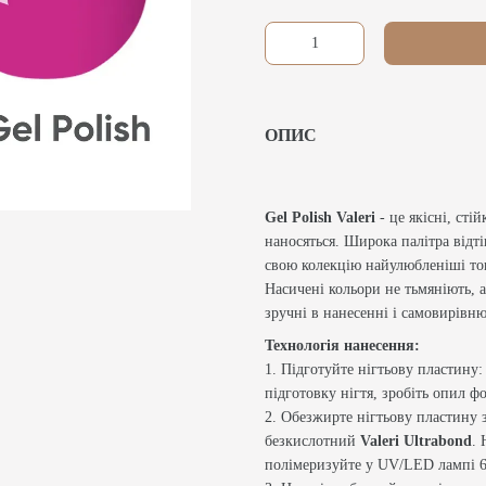
ОПИС
Gel Polish Valeri
- це якісні, стій
наносяться. Широка палітра відт
свою колекцію найулюбленіші то
Насичені кольори не тьмяніють, а
зручні в нанесенні і самовирівню
Технологія нанесення:
1. Підготуйте нігтьову пластину:
підготовку нігтя, зробіть опил 
2. Обезжирте нігтьову пластину
безкислотний
Valeri Ultrabond
. 
полімеризуйте у UV/LED лампі 6